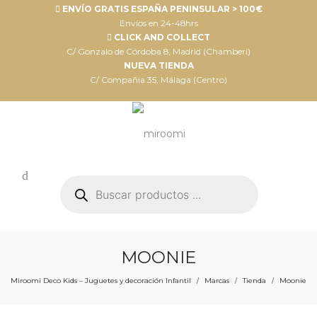
ENVÍO GRATIS ESPAÑA PENINSULAR > 100€
Envíos en 24-48hrs
CLICK AND COLLECT
C/ Gonzalo de Córdoba 8, Madrid (Chamberí)
NUEVA TIENDA
C/ Compañia 35, Málaga (Centro)
Búsqueda
de
productos
MOONIE
Miroomi Deco Kids – Juguetes y decoración Infantil
Marcas
Tienda
Moonie
/
/
/