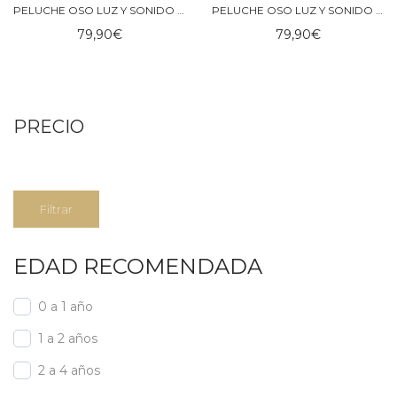
PELUCHE OSO LUZ Y SONIDO CAPUCCINO MOONIE 2.0
PELUCHE OSO LUZ Y SONIDO SAND MOONIE 2.0
79,90
€
79,90
€
PRECIO
Precio
Precio
Filtrar
mínimo
máximo
EDAD RECOMENDADA
0 a 1 año
1 a 2 años
2 a 4 años