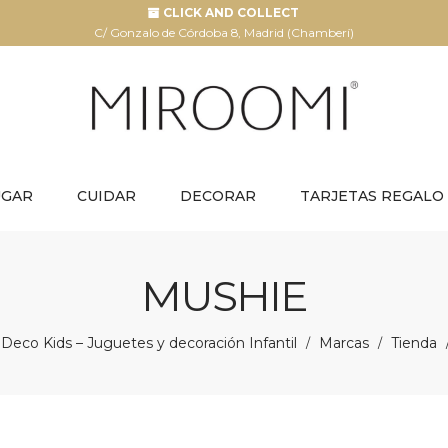
CLICK AND COLLECT
C/ Gonzalo de Córdoba 8, Madrid (Chamberí)
UGAR
CUIDAR
DECORAR
TARJETAS REGALO
MUSHIE
Deco Kids – Juguetes y decoración Infantil
Marcas
Tienda
/
/