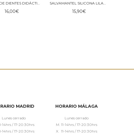
CEPILLO DE DIENTES DIDÁCTICO MUSHIE
SALVAMANTEL SILICONA LILAC FLORWER-MUSHIE
16,00
€
15,90
€
RARIO MADRID
HORARIO MÁLAGA
Lunes cerrado
Lunes cerrado
1-14hrs / 17-20:30hrs
M. 11-14hrs / 17-20:30hrs
1-14hrs / 17-20:30hrs
X. 11-14hrs / 17-20:30hrs