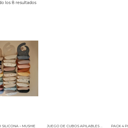
Ordenado
o los 8 resultados
por
los
últimos
 SILICONA – MUSHIE
JUEGO DE CUBOS APILABLES MUSHIE