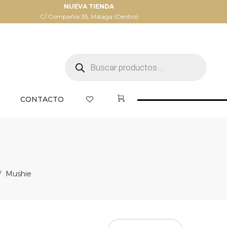
NUEVA TIENDA
C/ Compañia 35, Málaga (Centro)
Búsqueda
de
productos
CONTACTO
Mushie
/