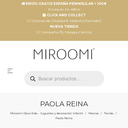
ENVÍO GRATIS ESPAÑA PENINSULAR > 100€
Envíos en 24-48hrs
CLICK AND COLLECT
C/ Gonzalo de Córdoba 8, Madrid (Chamberí)
NUEVA TIENDA
C/ Compañia 35, Málaga (Centro)
Búsqueda
de
productos
PAOLA REINA
Miroomi Deco Kids – Juguetes y decoración Infantil
Marcas
Tienda
/
/
/
Paola Reina