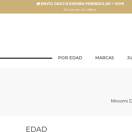
ENVÍO GRATIS ESPAÑA PENINSULAR > 100€
Envíos en 24-48hrs
POR EDAD
MARCAS
J
Miroomi De
EDAD