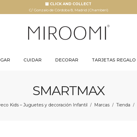
CLICK AND COLLECT
C/ Gonzalo de Córdoba 8, Madrid (Chamberí)
UGAR
CUIDAR
DECORAR
TARJETAS REGALO
SMARTMAX
co Kids – Juguetes y decoración Infantil
Marcas
Tienda
/
/
/