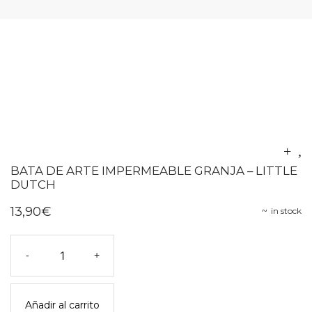
BATA DE ARTE IMPERMEABLE GRANJA – LITTLE
DUTCH
13,90
€
in stock
Bata
-
+
de
arte
impermeable
Añadir al carrito
granja