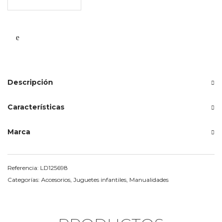
-
little
dutch
cantidad
Descripción
Características
Marca
Referencia:
LD125698
Categorías:
Accesorios
,
Juguetes infantiles
,
Manualidades