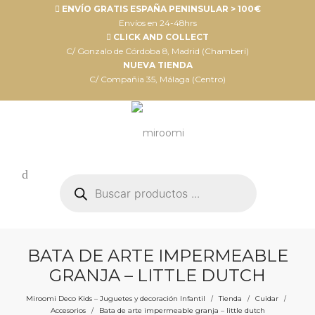
ENVÍO GRATIS ESPAÑA PENINSULAR > 100€
Envíos en 24-48hrs
CLICK AND COLLECT
C/ Gonzalo de Córdoba 8, Madrid (Chamberí)
NUEVA TIENDA
C/ Compañia 35, Málaga (Centro)
Búsqueda
de
productos
BATA DE ARTE IMPERMEABLE
GRANJA – LITTLE DUTCH
Miroomi Deco Kids – Juguetes y decoración Infantil
Tienda
Cuidar
/
/
/
Accesorios
Bata de arte impermeable granja – little dutch
/