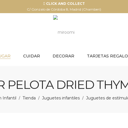
CLICK AND COLLECT
C/ Gonzalo de Córdoba 8, Madrid (Chamberí)
UGAR
CUIDAR
DECORAR
TARJETAS REGALO
PELOTA DRIED THYM
Infantil
Tienda
Juguetes infantiles
Juguetes de estímul
/
/
/