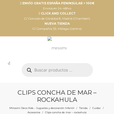
ENVÍO GRATIS ESPAÑA PENINSULAR > 100€
Envíos en 24-48hrs
CLICK AND COLLECT
C/ Gonzalo de Córdoba 8, Madrid (Chamberí)
NUEVA TIENDA
C/ Compañia 35, Málaga (Centro)
Búsqueda
de
productos
CLIPS CONCHA DE MAR –
ROCKAHULA
Miroomi Deco Kids – Juguetes y decoración Infantil
Tienda
Cuidar
/
/
/
Accesorios
Clips concha de mar – rockahula
/