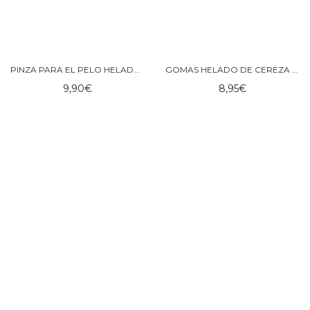
PINZA PARA EL PELO HELADO DE CEREZA – ROCKAHULA
GOMAS HELADO DE CEREZA – ROCKAHULA
9,90
€
8,95
€