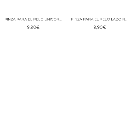
PINZA PARA EL PELO UNICORNIO ARCOÍRIS – ROCKAHULA KIDS
PINZA PARA EL PELO LAZO ROSADO – ROCKAHULA
9,90
€
9,90
€