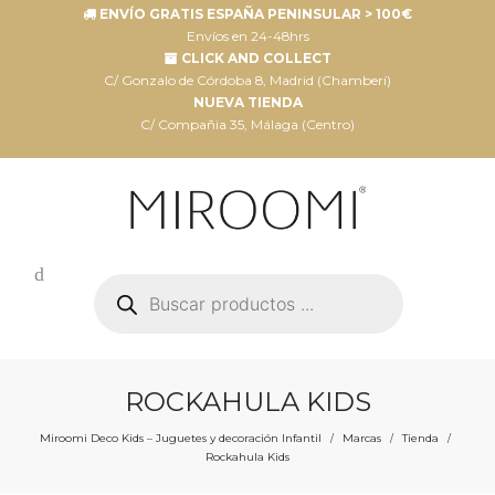
ENVÍO GRATIS ESPAÑA PENINSULAR > 100€
Envíos en 24-48hrs
CLICK AND COLLECT
C/ Gonzalo de Córdoba 8, Madrid (Chamberí)
NUEVA TIENDA
C/ Compañia 35, Málaga (Centro)
Búsqueda
de
productos
ROCKAHULA KIDS
Miroomi Deco Kids – Juguetes y decoración Infantil
Marcas
Tienda
/
/
/
Rockahula Kids