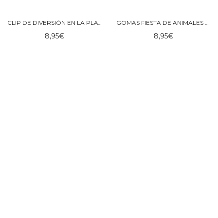
CLIP DE DIVERSIÓN EN LA PLAYA – ROCKAHULA KIDS
GOMAS FIESTA DE ANIMALES – ROCKAHULA KIDS
8,95
€
8,95
€