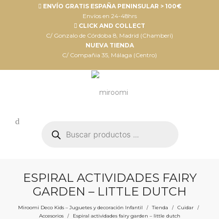
ENVÍO GRATIS ESPAÑA PENINSULAR > 100€
Envíos en 24-48hrs
CLICK AND COLLECT
C/ Gonzalo de Córdoba 8, Madrid (Chamberí)
NUEVA TIENDA
C/ Compañia 35, Málaga (Centro)
Búsqueda
de
productos
ESPIRAL ACTIVIDADES FAIRY
GARDEN – LITTLE DUTCH
Miroomi Deco Kids – Juguetes y decoración Infantil
Tienda
Cuidar
/
/
/
Accesorios
Espiral actividades fairy garden – little dutch
/