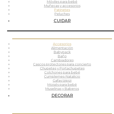
Móviles para bebé
Muñecas y accesorios
Patinetes
Peluches
CUIDAR
Accesorios
Alimentación
Babypack
Baño
Cambiadores
Cascos protectores para concierto
Chupetes y Portachupetes
Colchones para bebé
Cumplemes-Natalicio
Gafas Izipizi
Moisés para bebé
Muselinas y Baberos
DECORAR