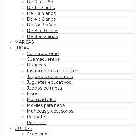
De 0 a 1 año
De 1 a 2 años
De 2 a 4 años
De 4 a 6 años
De 6 a 8 años
De 8 a 10 años
De 8 a 12 años
MARCAS
JUGAR
Construcciones
Cuentacuentos
Disfraces
Instrumentos musicales
Juguetes de estímulo
Juguetes educativos
Juegos de mesa
Libros
Manualidades
Móviles para bebé
Muñecas y accesorios
Patinetes
Peluches
CUIDAR
Accesorios