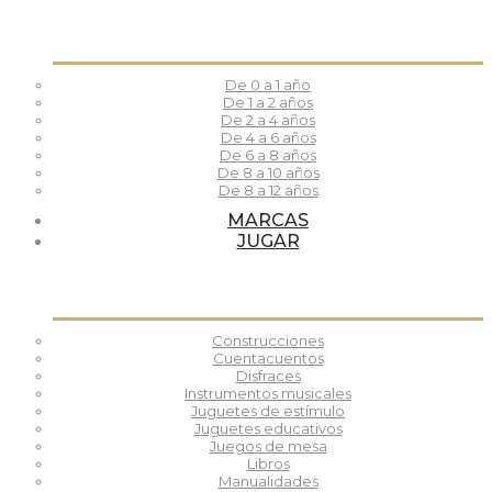
De 0 a 1 año
De 1 a 2 años
De 2 a 4 años
De 4 a 6 años
De 6 a 8 años
De 8 a 10 años
De 8 a 12 años
MARCAS
JUGAR
Construcciones
Cuentacuentos
Disfraces
Instrumentos musicales
Juguetes de estímulo
Juguetes educativos
Juegos de mesa
Libros
Manualidades