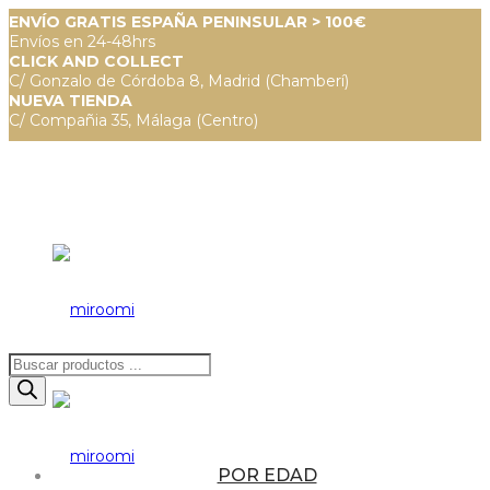
ENVÍO GRATIS ESPAÑA PENINSULAR > 100€
Envíos en 24-48hrs
CLICK AND COLLECT
C/ Gonzalo de Córdoba 8, Madrid (Chamberí)
NUEVA TIENDA
C/ Compañia 35, Málaga (Centro)
Búsqueda
de
productos
POR EDAD