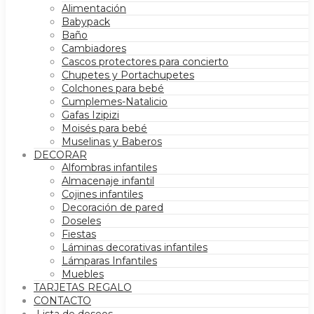
Alimentación
Babypack
Baño
Cambiadores
Cascos protectores para concierto
Chupetes y Portachupetes
Colchones para bebé
Cumplemes-Natalicio
Gafas Izipizi
Moisés para bebé
Muselinas y Baberos
DECORAR
Alfombras infantiles
Almacenaje infantil
Cojines infantiles
Decoración de pared
Doseles
Fiestas
Láminas decorativas infantiles
Lámparas Infantiles
Muebles
TARJETAS REGALO
CONTACTO