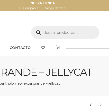
NUEVA TIENDA
C/ Compañia 35, Málaga (Centro)
Búsqueda
de
productos
CONTACTO
ANDE – JELLYCAT
bartholomew extra grande – jellycat