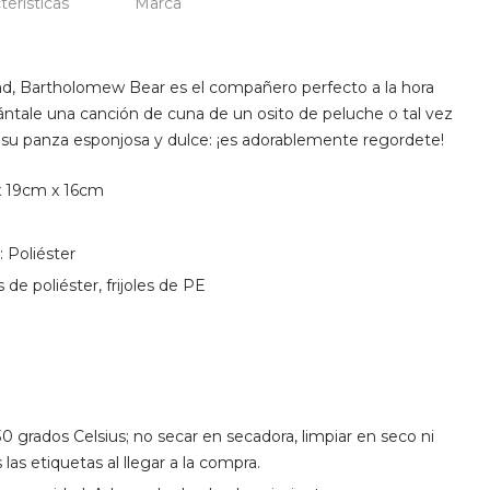
terísticas
Marca
ad, Bartholomew Bear es el compañero perfecto a la hora
ántale una canción de cuna de un osito de peluche o tal vez
u panza esponjosa y dulce: ¡es adorablemente regordete!
x 19cm x 16cm
: Poliéster
s de poliéster, frijoles de PE
 grados Celsius; no secar en secadora, limpiar en seco ni
 las etiquetas al llegar a la compra.