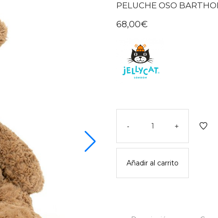
PELUCHE OSO BARTHOL
68,00
€
Peluche
oso
-
+
bartholomew
extra
grande
Añadir al carrito
-
jellycat
cantidad