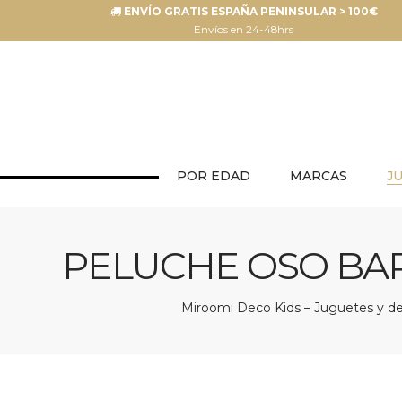
ENVÍO GRATIS ESPAÑA PENINSULAR > 100€
Envíos en 24-48hrs
POR EDAD
MARCAS
J
PELUCHE OSO BA
Miroomi Deco Kids – Juguetes y dec