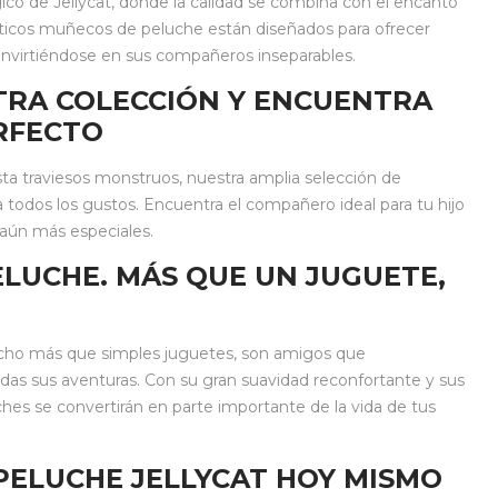
 de Jellycat, donde la calidad se combina con el encanto
ticos muñecos de peluche están diseñados para ofrecer
 convirtiéndose en sus compañeros inseparables.
TRA COLECCIÓN Y ENCUENTRA
RFECTO
ta traviesos monstruos, nuestra amplia selección de
 todos los gustos. Encuentra el compañero ideal para tu hijo
 aún más especiales.
LUCHE. MÁS QUE UN JUGUETE,
ucho más que simples juguetes, son amigos que
das sus aventuras. Con su gran suavidad reconfortante y sus
ches se convertirán en parte importante de la vida de tus
PELUCHE JELLYCAT HOY MISMO