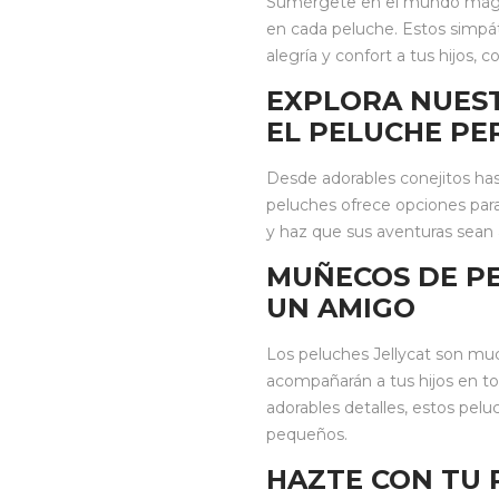
Sumérgete en el mundo mágico
en cada peluche. Estos simpá
alegría y confort a tus hijos,
EXPLORA NUES
EL PELUCHE PE
Desde adorables conejitos has
peluches ofrece opciones para
y haz que sus aventuras sean
MUÑECOS DE PE
UN AMIGO
Los peluches Jellycat son m
acompañarán a tus hijos en to
adorables detalles, estos pelu
pequeños.
HAZTE CON TU 