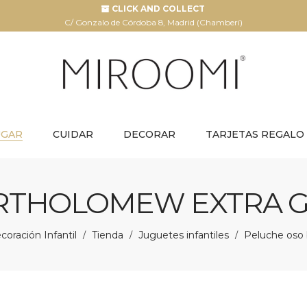
CLICK AND COLLECT
C/ Gonzalo de Córdoba 8, Madrid (Chamberí)
UGAR
CUIDAR
DECORAR
TARJETAS REGALO
RTHOLOMEW EXTRA GR
oración Infantil
Tienda
Juguetes infantiles
Peluche oso 
/
/
/