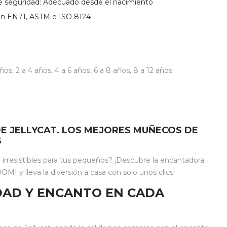
seguridad: Adecuado desde el nacimiento
n EN71, ASTM e ISO 8124
años
,
2 a 4 años
,
4 a 6 años
,
6 a 8 años
,
8 a 12 años
E JELLYCAT. LOS MEJORES MUÑECOS DE
S
rresistibles para tus pequeños? ¡Descubre la encantadora
MI y lleva la diversión a casa con solo unos clics!
IDAD Y ENCANTO EN CADA