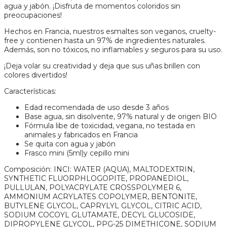
agua y jabón. ¡Disfruta de momentos coloridos sin
preocupaciones!
Hechos en Francia, nuestros esmaltes son veganos, cruelty-
free y contienen hasta un 97% de ingredientes naturales.
Además, son no tóxicos, no inflamables y seguros para su uso.
¡Deja volar su creatividad y deja que sus uñas brillen con
colores divertidos!
Características:
Edad recomendada de uso desde 3 años
Base agua, sin disolvente, 97% natural y de origen BIO
Fórmula libe de toxicidad, vegana, no testada en
animales y fabricados en Francia
Se quita con agua y jabón
Frasco mini (5ml)y cepillo mini
Composición: INCI: WATER (AQUA), MALTODEXTRIN,
SYNTHETIC FLUORPHLOGOPITE, PROPANEDIOL,
PULLULAN, POLYACRYLATE CROSSPOLYMER 6,
AMMONIUM ACRYLATES COPOLYMER, BENTONITE,
BUTYLENE GLYCOL, CAPRYLYL GLYCOL, CITRIC ACID,
SODIUM COCOYL GLUTAMATE, DECYL GLUCOSIDE,
DIPROPYLENE GLYCOL, PPG-25 DIMETHICONE, SODIUM