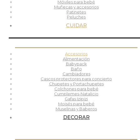
Móviles para bebé
Muñecas y accesorios
Patinetes
Peluches
CUIDAR
Accesorios
Alimentación
Babypack
Baño
Cambiadores
Cascos protectores para concierto
Chupetes y Portachupetes
Colchones para bebé
Cumplemes-Natalicio
Gafas Izipizi
Moisés para bebé
Muselinas y Baberos
DECORAR