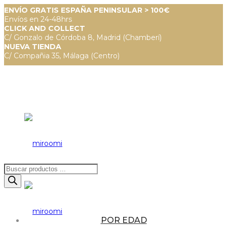
ENVÍO GRATIS ESPAÑA PENINSULAR > 100€
Envíos en 24-48hrs
CLICK AND COLLECT
C/ Gonzalo de Córdoba 8, Madrid (Chamberí)
NUEVA TIENDA
C/ Compañia 35, Málaga (Centro)
Búsqueda
de
productos
POR EDAD