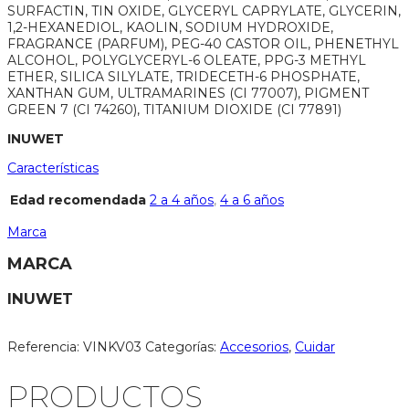
SURFACTIN, TIN OXIDE, GLYCERYL CAPRYLATE, GLYCERIN,
1,2-HEXANEDIOL, KAOLIN, SODIUM HYDROXIDE,
FRAGRANCE (PARFUM), PEG-40 CASTOR OIL, PHENETHYL
ALCOHOL, POLYGLYCERYL-6 OLEATE, PPG-3 METHYL
ETHER, SILICA SILYLATE, TRIDECETH-6 PHOSPHATE,
XANTHAN GUM, ULTRAMARINES (CI 77007), PIGMENT
GREEN 7 (CI 74260), TITANIUM DIOXIDE (CI 77891)
INUWET
Características
Edad recomendada
2 a 4 años
,
4 a 6 años
Marca
MARCA
INUWET
Referencia:
VINKV03
Categorías:
Accesorios
,
Cuidar
PRODUCTOS