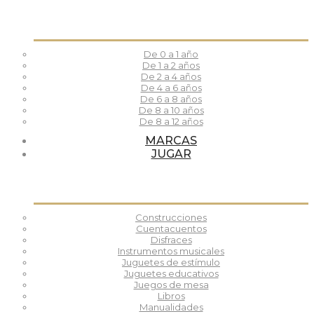
De 0 a 1 año
De 1 a 2 años
De 2 a 4 años
De 4 a 6 años
De 6 a 8 años
De 8 a 10 años
De 8 a 12 años
MARCAS
JUGAR
Construcciones
Cuentacuentos
Disfraces
Instrumentos musicales
Juguetes de estímulo
Juguetes educativos
Juegos de mesa
Libros
Manualidades