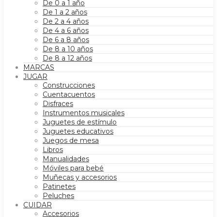
De 0 a 1 año
De 1 a 2 años
De 2 a 4 años
De 4 a 6 años
De 6 a 8 años
De 8 a 10 años
De 8 a 12 años
MARCAS
JUGAR
Construcciones
Cuentacuentos
Disfraces
Instrumentos musicales
Juguetes de estímulo
Juguetes educativos
Juegos de mesa
Libros
Manualidades
Móviles para bebé
Muñecas y accesorios
Patinetes
Peluches
CUIDAR
Accesorios