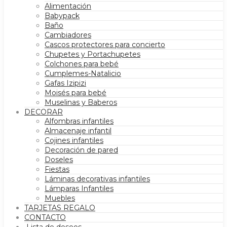
Alimentación
Babypack
Baño
Cambiadores
Cascos protectores para concierto
Chupetes y Portachupetes
Colchones para bebé
Cumplemes-Natalicio
Gafas Izipizi
Moisés para bebé
Muselinas y Baberos
DECORAR
Alfombras infantiles
Almacenaje infantil
Cojines infantiles
Decoración de pared
Doseles
Fiestas
Láminas decorativas infantiles
Lámparas Infantiles
Muebles
TARJETAS REGALO
CONTACTO