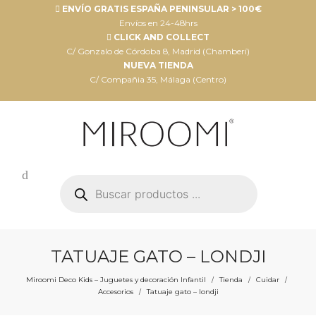
ENVÍO GRATIS ESPAÑA PENINSULAR > 100€
Envíos en 24-48hrs
CLICK AND COLLECT
C/ Gonzalo de Córdoba 8, Madrid (Chamberí)
NUEVA TIENDA
C/ Compañia 35, Málaga (Centro)
Búsqueda
de
productos
TATUAJE GATO – LONDJI
Miroomi Deco Kids – Juguetes y decoración Infantil
Tienda
Cuidar
/
/
/
Accesorios
Tatuaje gato – londji
/