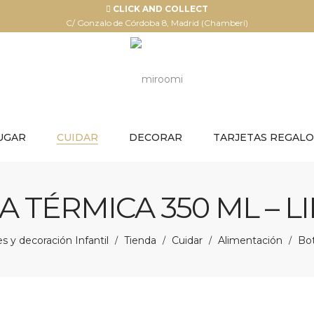
CLICK AND COLLECT
C/ Gonzalo de Córdoba 8, Madrid (Chamberí)
UGAR
CUIDAR
DECORAR
TARJETAS REGALO
A TÉRMICA 350 ML – 
 y decoración Infantil
Tienda
Cuidar
Alimentación
Bot
/
/
/
/