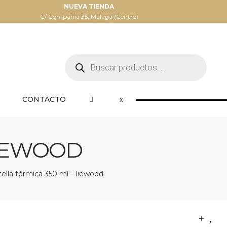
NUEVA TIENDA
C/ Compañia 35, Málaga (Centro)
Búsqueda
de
productos
CONTACTO
LIEWOOD
ella térmica 350 ml – liewood