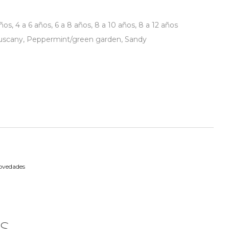
años
,
4 a 6 años
,
6 a 8 años
,
8 a 10 años
,
8 a 12 años
uscany
,
Peppermint/green garden
,
Sandy
ovedades
S