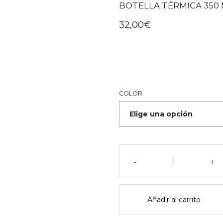
BOTELLA TÉRMICA 350 
32,00
€
COLOR
Botella
térmica
-
+
350
ml
-
Añadir al carrito
liewood
cantidad