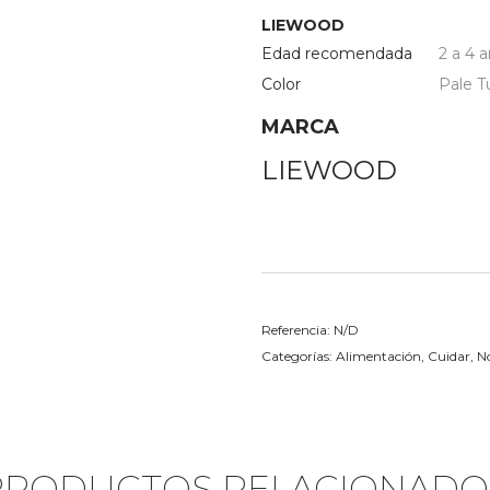
LIEWOOD
Edad recomendada
2 a 4 
Color
Pale T
MARCA
LIEWOOD
Referencia:
N/D
Categorías:
Alimentación
,
Cuidar
,
N
PRODUCTOS RELACIONADO