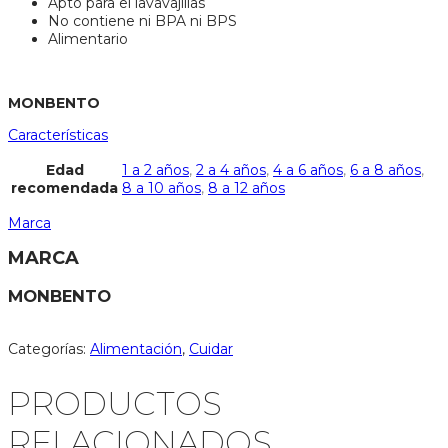
Apto para el lavavajillas
No contiene ni BPA ni BPS
Alimentario
MONBENTO
Características
Edad
1 a 2 años
,
2 a 4 años
,
4 a 6 años
,
6 a 8 años
,
recomendada
8 a 10 años
,
8 a 12 años
Marca
MARCA
MONBENTO
Categorías:
Alimentación
,
Cuidar
PRODUCTOS
RELACIONADOS