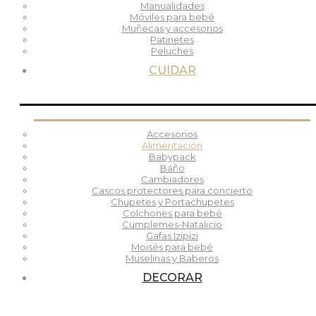
Manualidades
Móviles para bebé
Muñecas y accesorios
Patinetes
Peluches
CUIDAR
Accesorios
Alimentación
Babypack
Baño
Cambiadores
Cascos protectores para concierto
Chupetes y Portachupetes
Colchones para bebé
Cumplemes-Natalicio
Gafas Izipizi
Moisés para bebé
Muselinas y Baberos
DECORAR