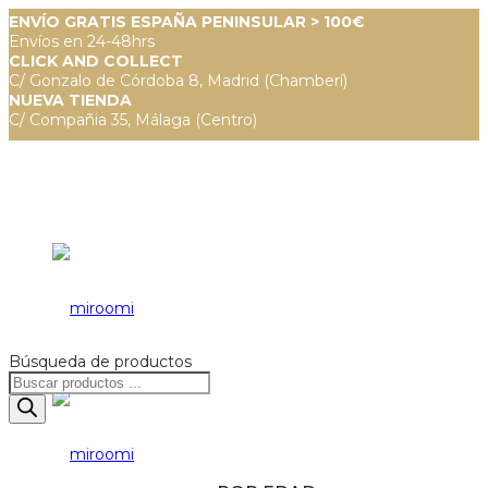
ENVÍO GRATIS ESPAÑA PENINSULAR > 100€
Envíos en 24-48hrs
CLICK AND COLLECT
C/ Gonzalo de Córdoba 8, Madrid (Chamberí)
NUEVA TIENDA
C/ Compañia 35, Málaga (Centro)
Búsqueda de productos