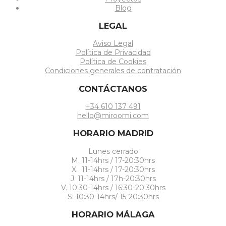
Blog
LEGAL
Aviso Legal
Política de Privacidad
Política de Cookies
Condiciones generales de contratación
CONTÁCTANOS
+34 610 137 491
hello@miroomi.com
HORARIO MADRID
Lunes cerrado
M. 11-14hrs / 17-20:30hrs
X. 11-14hrs / 17-20:30hrs
J. 11-14hrs / 17h-20:30hrs
V. 10:30-14hrs / 16:30-20:30hrs
S. 10:30-14hrs/ 15-20:30hrs
HORARIO MÁLAGA