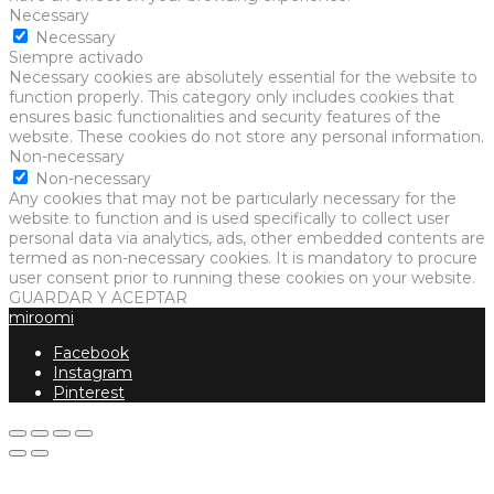
Necessary
Necessary
Siempre activado
Necessary cookies are absolutely essential for the website to
function properly. This category only includes cookies that
ensures basic functionalities and security features of the
website. These cookies do not store any personal information.
Non-necessary
Non-necessary
Any cookies that may not be particularly necessary for the
website to function and is used specifically to collect user
personal data via analytics, ads, other embedded contents are
termed as non-necessary cookies. It is mandatory to procure
user consent prior to running these cookies on your website.
GUARDAR Y ACEPTAR
miroomi
Facebook
Instagram
Pinterest