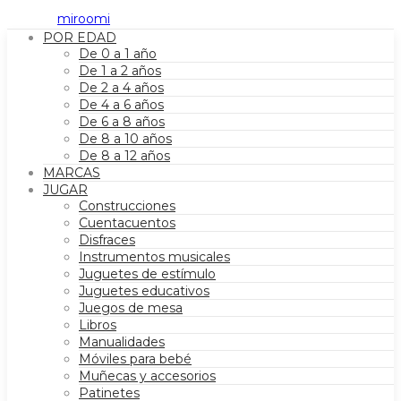
POR EDAD
De 0 a 1 año
De 1 a 2 años
De 2 a 4 años
De 4 a 6 años
De 6 a 8 años
De 8 a 10 años
De 8 a 12 años
MARCAS
JUGAR
Construcciones
Cuentacuentos
Disfraces
Instrumentos musicales
Juguetes de estímulo
Juguetes educativos
Juegos de mesa
Libros
Manualidades
Móviles para bebé
Muñecas y accesorios
Patinetes