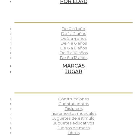
POR EDAD
De 0 a 1 año
De 1 a 2 años
De 2 a 4 años
De 4 a 6 años
De 6 a 8 años
De 8 a 10 años
De 8 a 12 años
MARCAS
JUGAR
Construcciones
Cuentacuentos
Disfraces
Instrumentos musicales
Juguetes de estímulo
Juguetes educativos
Juegos de mesa
Libros