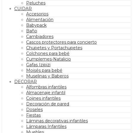
Peluches
CUIDAR
Accesorios
Alimentación
Babypack
Baño
Cambiadores
Cascos protectores para concierto
Chupetes y Portachupetes
Colchones para bebé
Cumplemes-Natalicio
Gafas Izipizi
Moisés para bebé
Muselinas y Baberos
DECORAR
Alfombras infantiles
Almacenaje infantil
Cojines infantiles
Decoración de pared
Doseles
Fiestas
Láminas decorativas infantiles
Lámparas Infantiles
Muebles