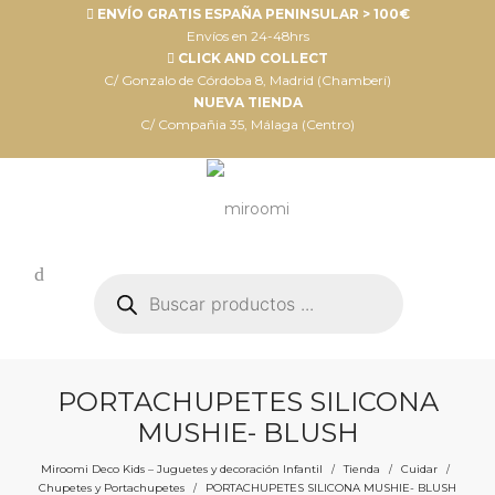
ENVÍO GRATIS ESPAÑA PENINSULAR > 100€
Envíos en 24-48hrs
CLICK AND COLLECT
C/ Gonzalo de Córdoba 8, Madrid (Chamberí)
NUEVA TIENDA
C/ Compañia 35, Málaga (Centro)
Búsqueda
de
productos
PORTACHUPETES SILICONA
MUSHIE- BLUSH
Miroomi Deco Kids – Juguetes y decoración Infantil
Tienda
Cuidar
/
/
/
Chupetes y Portachupetes
PORTACHUPETES SILICONA MUSHIE- BLUSH
/