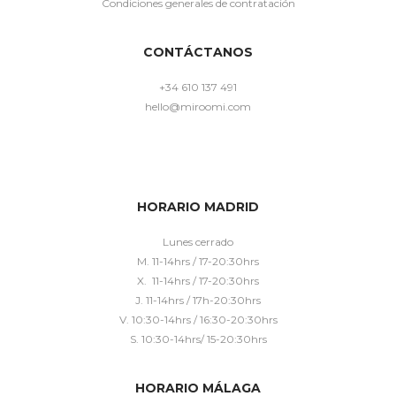
Condiciones generales de contratación
CONTÁCTANOS
+34 610 137 491
hello@miroomi.com
HORARIO MADRID
Lunes cerrado
M. 11-14hrs / 17-20:30hrs
X. 11-14hrs / 17-20:30hrs
J. 11-14hrs / 17h-20:30hrs
V. 10:30-14hrs / 16:30-20:30hrs
S. 10:30-14hrs/ 15-20:30hrs
HORARIO MÁLAGA