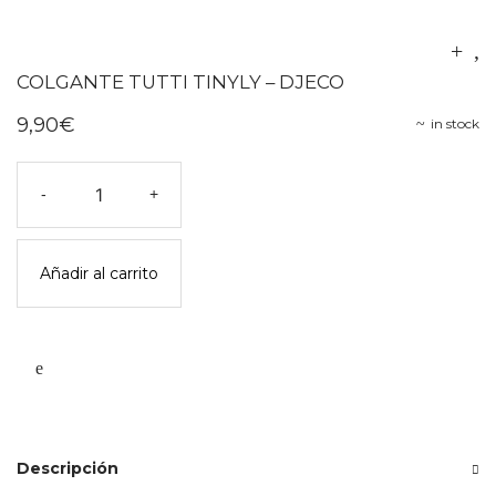
COLGANTE TUTTI TINYLY – DJECO
9,90
€
in stock
Colgante
-
+
tutti
tinyly
-
Añadir al carrito
djeco
cantidad
Descripción