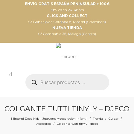
ENVÍO GRATIS ESPAÑA PENINSULAR > 100€
Envíos en 24-48hrs
CLICK AND COLLECT
C/ Gonzalo de Córdoba 8, Madrid (Chamberí)
NUEVA TIENDA
C/ Compañia 35, Málaga (Centro)
Búsqueda
de
productos
COLGANTE TUTTI TINYLY – DJECO
Miroomi Deco Kids – Juguetes y decoración Infantil
Tienda
Cuidar
/
/
/
Accesorios
Colgante tutti tinyly – djeco
/