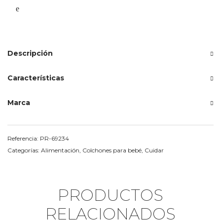
Descripción
Características
Marca
Referencia:
PR-69234
Categorías:
Alimentación
,
Colchones para bebé
,
Cuidar
PRODUCTOS
RELACIONADOS