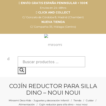
ENVÍO GRATIS ESPAÑA PENINSULAR > 100€
Envíos en 24-48hrs
CLICK AND COLLECT
C/ Gonzalo de Córdoba 8, Madrid (Chamberí)
NUEVA TIENDA
C/ Compañia 35, Málaga (Centro)
Búsqueda
de
productos
COJÍN REDUCTOR PARA SILLA
DINO – NOUI NOUI
Miroomi Deco Kids – Juguetes y decoración Infantil
Tienda
Cuidar
/
/
/
Alimentación
Cojín reductor para silla dino – noui noui
/