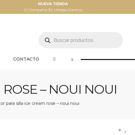
NUEVA TIENDA
C/ Compañia 35, Málaga (Centro)
Búsqueda
de
productos
CONTACTO
 ROSE – NOUI NOUI
or para silla ice cream rose – noui noui