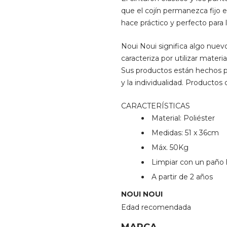
que el cojín permanezca fijo en 
hace práctico y perfecto para l
Noui Noui significa algo nue
caracteriza por utilizar mater
Sus productos están hechos par
y la individualidad. Producto
CARACTERÍSTICAS
Material: Poliéster
Medidas: 51 x 36cm
Máx. 50Kg
Limpiar con un paño 
A partir de 2 años
NOUI NOUI
Edad recomendada
MARCA