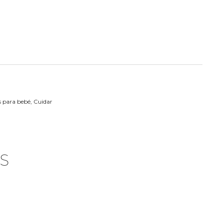
 para bebé
,
Cuidar
S