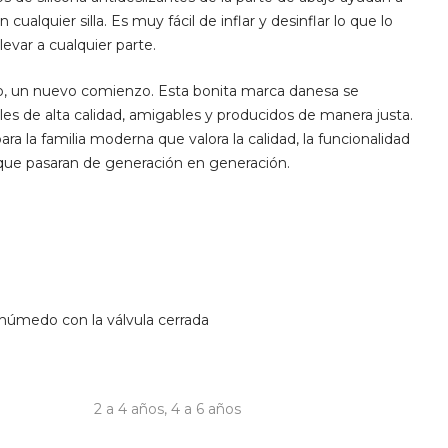
cualquier silla. Es muy fácil de inflar y desinflar lo que lo
levar a cualquier parte.
vo, un nuevo comienzo. Esta bonita marca danesa se
iales de alta calidad, amigables y producidos de manera justa.
a la familia moderna que valora la calidad, la funcionalidad
s que pasaran de generación en generación.
húmedo con la válvula cerrada
2 a 4 años
,
4 a 6 años