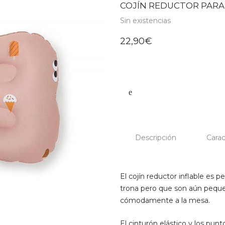
COJÍN REDUCTOR PARA 
Sin existencias
22,90
€
Descripción
Carac
El cojín reductor inflable es
trona pero que son aún pequeñ
cómodamente a la mesa.
El cinturón elástico y los punt