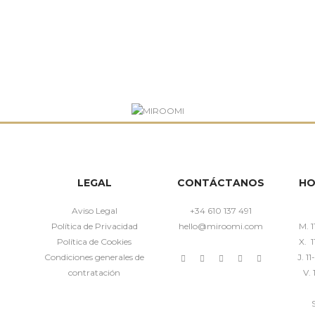
LEGAL
CONTÁCTANOS
HO
Aviso Legal
+34 610 137 491
Política de Privacidad
hello@miroomi.com
M. 1
Política de Cookies
X. 1
Condiciones generales de
J. 1
contratación
V. 