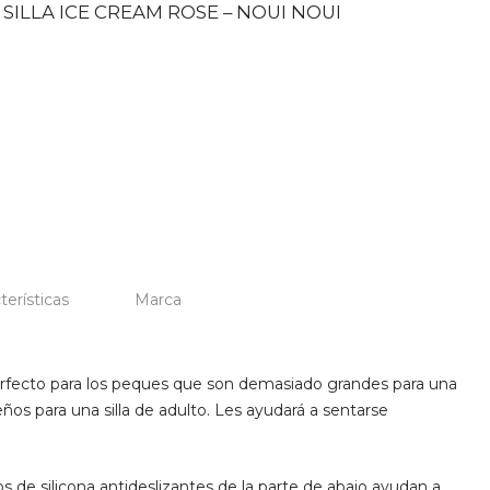
SILLA ICE CREAM ROSE – NOUI NOUI
terísticas
Marca
 perfecto para los peques que son demasiado grandes para una
os para una silla de adulto. Les ayudará a sentarse
os de silicona antideslizantes de la parte de abajo ayudan a