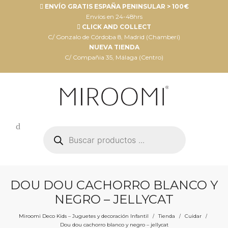
ENVÍO GRATIS ESPAÑA PENINSULAR > 100€
Envíos en 24-48hrs
CLICK AND COLLECT
C/ Gonzalo de Córdoba 8, Madrid (Chamberí)
NUEVA TIENDA
C/ Compañia 35, Málaga (Centro)
Búsqueda
de
productos
DOU DOU CACHORRO BLANCO Y
NEGRO – JELLYCAT
Miroomi Deco Kids – Juguetes y decoración Infantil
Tienda
Cuidar
/
/
/
Dou dou cachorro blanco y negro – jellycat