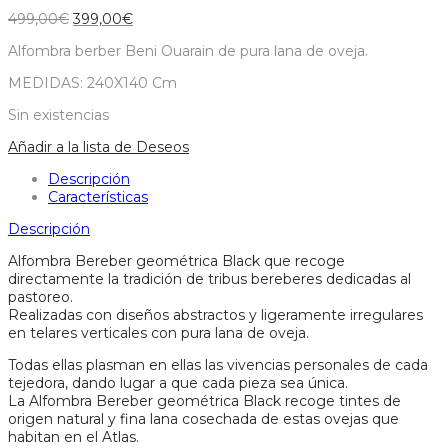
El
El
499,00
€
399,00
€
precio
precio
Alfombra berber Beni Ouarain de pura lana de oveja.
original
actual
era:
es:
MEDIDAS: 240X140 Cm
499,00€.
399,00€.
Sin existencias
Añadir a la lista de Deseos
Descripción
Características
Descripción
Alfombra Bereber geométrica Black que recoge
directamente la tradición de tribus bereberes dedicadas al
pastoreo.
Realizadas con diseños abstractos y ligeramente irregulares
en telares verticales con pura lana de oveja.
Todas ellas plasman en ellas las vivencias personales de cada
tejedora, dando lugar a que cada pieza sea única.
La Alfombra Bereber geométrica Black recoge tintes de
origen natural y fina lana cosechada de estas ovejas que
habitan en el Atlas.