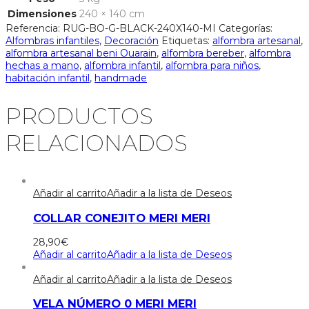
Dimensiones
240 × 140 cm
Referencia:
RUG-BO-G-BLACK-240X140-MI
Categorías:
Alfombras infantiles
,
Decoración
Etiquetas:
alfombra artesanal
,
alfombra artesanal beni Ouarain
,
alfombra bereber
,
alfombra
hechas a mano
,
alfombra infantil
,
alfombra para niños
,
habitación infantil
,
handmade
PRODUCTOS
RELACIONADOS
Añadir al carrito
Añadir a la lista de Deseos
COLLAR CONEJITO MERI MERI
28,90
€
Añadir al carrito
Añadir a la lista de Deseos
Añadir al carrito
Añadir a la lista de Deseos
VELA NÚMERO 0 MERI MERI