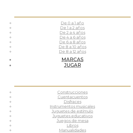
De 0 a 1 año
De 1 a 2 años
De 2 a 4 años
De 4 a 6 años
De 6 a 8 años
De 8 a 10 años
De 8 a 12 años
MARCAS
JUGAR
Construcciones
Cuentacuentos
Disfraces
Instrumentos musicales
Juguetes de estímulo
Juguetes educativos
Juegos de mesa
Libros
Manualidades