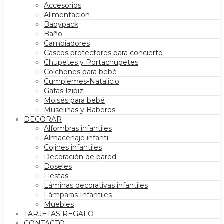
Accesorios
Alimentación
Babypack
Baño
Cambiadores
Cascos protectores para concierto
Chupetes y Portachupetes
Colchones para bebé
Cumplemes-Natalicio
Gafas Izipizi
Moisés para bebé
Muselinas y Baberos
DECORAR
Alfombras infantiles
Almacenaje infantil
Cojines infantiles
Decoración de pared
Doseles
Fiestas
Láminas decorativas infantiles
Lámparas Infantiles
Muebles
TARJETAS REGALO
CONTACTO