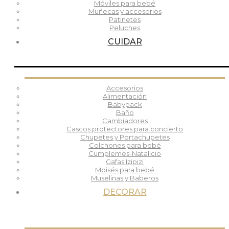
Móviles para bebé
Muñecas y accesorios
Patinetes
Peluches
CUIDAR
Accesorios
Alimentación
Babypack
Baño
Cambiadores
Cascos protectores para concierto
Chupetes y Portachupetes
Colchones para bebé
Cumplemes-Natalicio
Gafas Izipizi
Moisés para bebé
Muselinas y Baberos
DECORAR