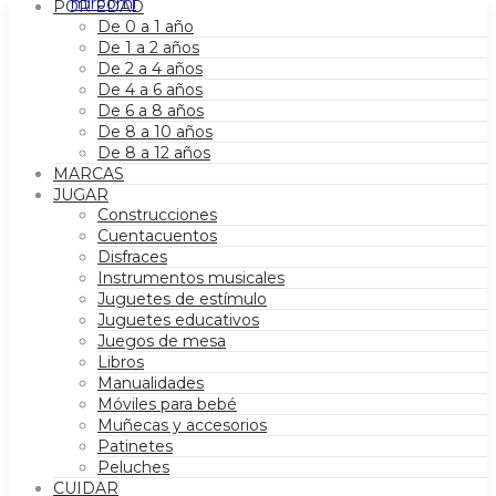
POR EDAD
De 0 a 1 año
De 1 a 2 años
De 2 a 4 años
De 4 a 6 años
De 6 a 8 años
De 8 a 10 años
De 8 a 12 años
MARCAS
JUGAR
Construcciones
Cuentacuentos
Disfraces
Instrumentos musicales
Juguetes de estímulo
Juguetes educativos
Juegos de mesa
Libros
Manualidades
Móviles para bebé
Muñecas y accesorios
Patinetes
Peluches
CUIDAR