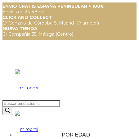
ENVÍO GRATIS ESPAÑA PENINSULAR > 100€
Envíos en 24-48hrs
CLICK AND COLLECT
C/ Gonzalo de Córdoba 8, Madrid (Chamberí)
NUEVA TIENDA
C/ Compañia 35, Málaga (Centro)
Búsqueda
de
productos
POR EDAD