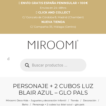
ENVÍO GRATIS ESPAÑA PENINSULAR > 100€
Envíos en 24-48hrs
CLICK AND COLLECT
C/ Gonzalo de Córdoba 8, Madrid (Chamberí)
NUEVA TIENDA
C/ Compañia 35, Málaga (Centro)
Búsqueda
de
productos
PERSONAJE + 2 CUBOS LUZ
BLAIR AZUL – GLO PALS
Miroomi Deco Kids – Juguetes y decoración Infantil
Tienda
Decoración
/
/
/
Baño
Personaje + 2 cubos luz blair azul – glo pals
/