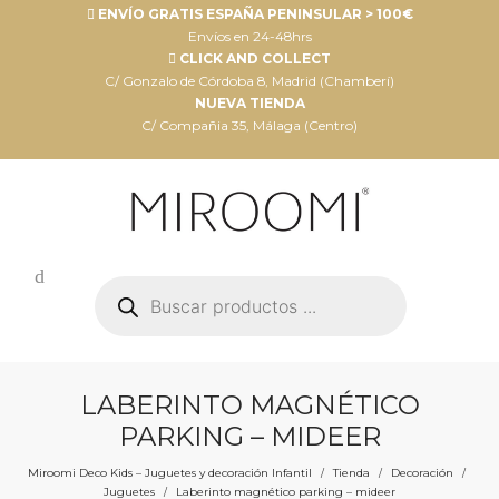
ENVÍO GRATIS ESPAÑA PENINSULAR > 100€
Envíos en 24-48hrs
CLICK AND COLLECT
C/ Gonzalo de Córdoba 8, Madrid (Chamberí)
NUEVA TIENDA
C/ Compañia 35, Málaga (Centro)
Búsqueda
de
productos
LABERINTO MAGNÉTICO
PARKING – MIDEER
Miroomi Deco Kids – Juguetes y decoración Infantil
Tienda
Decoración
/
/
/
Juguetes
Laberinto magnético parking – mideer
/