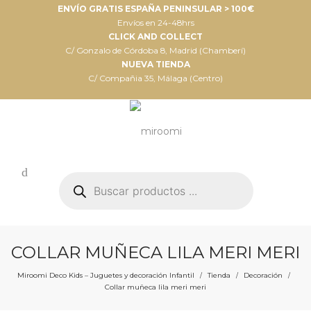
ENVÍO GRATIS ESPAÑA PENINSULAR > 100€
Envíos en 24-48hrs
CLICK AND COLLECT
C/ Gonzalo de Córdoba 8, Madrid (Chamberí)
NUEVA TIENDA
C/ Compañia 35, Málaga (Centro)
Búsqueda
de
productos
COLLAR MUÑECA LILA MERI MERI
Miroomi Deco Kids – Juguetes y decoración Infantil
Tienda
Decoración
/
/
/
Collar muñeca lila meri meri