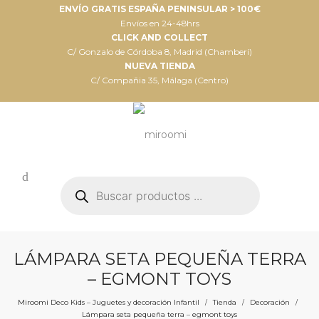
ENVÍO GRATIS ESPAÑA PENINSULAR > 100€
Envíos en 24-48hrs
CLICK AND COLLECT
C/ Gonzalo de Córdoba 8, Madrid (Chamberí)
NUEVA TIENDA
C/ Compañia 35, Málaga (Centro)
Búsqueda
de
productos
LÁMPARA SETA PEQUEÑA TERRA
– EGMONT TOYS
Miroomi Deco Kids – Juguetes y decoración Infantil
Tienda
Decoración
/
/
/
Lámpara seta pequeña terra – egmont toys