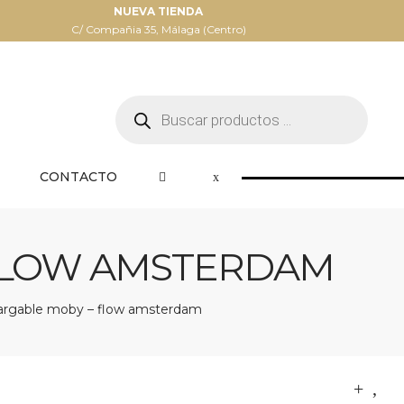
NUEVA TIENDA
C/ Compañia 35, Málaga (Centro)
Búsqueda
de
productos
CONTACTO
 FLOW AMSTERDAM
cargable moby – flow amsterdam