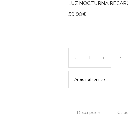
LUZ NOCTURNA RECAR
39,90
€
Luz
nocturna
-
+
recargable
moby
-
Añadir al carrito
flow
amsterdam
cantidad
Descripción
Carac