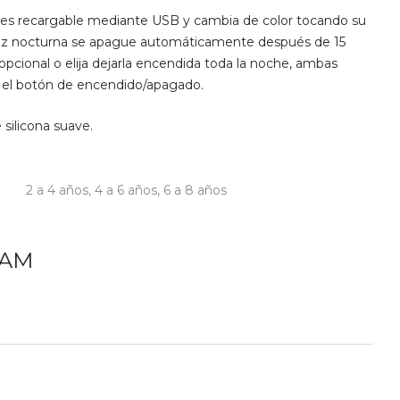
 es recargable mediante USB y cambia de color tocando su
 luz nocturna se apague automáticamente después de 15
pcional o elija dejarla encendida toda la noche, ambas
 el botón de encendido/apagado.
silicona suave.
2 a 4 años
,
4 a 6 años
,
6 a 8 años
DAM