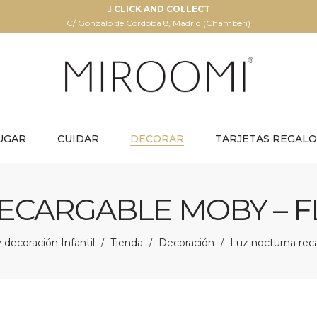
CLICK AND COLLECT
C/ Gonzalo de Córdoba 8, Madrid (Chamberí)
UGAR
CUIDAR
DECORAR
TARJETAS REGALO
ECARGABLE MOBY –
decoración Infantil
Tienda
Decoración
Luz nocturna re
/
/
/