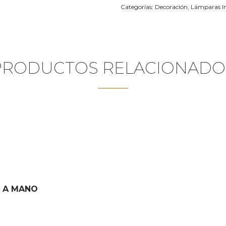
Categorías:
Decoración
,
Lámparas In
PRODUCTOS RELACIONADO
 A MANO