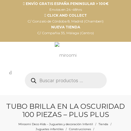
ENVÍO GRATIS ESPAÑA PENINSULAR > 100€
Envíos en 24-48hrs
CLICK AND COLLECT
C/ Gonzalo de Córdoba 8, Madrid (Chamberí)
NUEVA TIENDA
C/ Compañia 35, Málaga (Centro)
Búsqueda
de
productos
TUBO BRILLA EN LA OSCURIDAD
100 PIEZAS – PLUS PLUS
Miroomi Deco Kids – Juguetes y decoración Infantil
Tienda
/
/
Juguetes infantiles
Construcciones
/
/