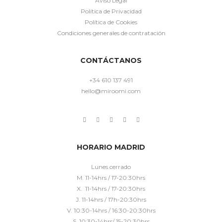
Aviso Legal
Política de Privacidad
Política de Cookies
Condiciones generales de contratación
CONTÁCTANOS
+34 610 137 491
hello@miroomi.com
HORARIO MADRID
Lunes cerrado
M. 11-14hrs / 17-20:30hrs
X. 11-14hrs / 17-20:30hrs
J. 11-14hrs / 17h-20:30hrs
V. 10:30-14hrs / 16:30-20:30hrs
S. 10:30-14hrs/ 15-20:30hrs