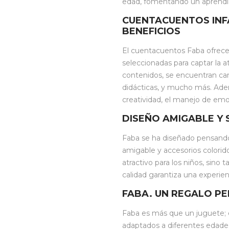
edad, fomentando un aprendi
CUENTACUENTOS INFA
BENEFICIOS
El cuentacuentos Faba ofrec
seleccionadas para captar la a
contenidos, se encuentran ca
didácticas, y mucho más. Ad
creatividad, el manejo de emo
DISEÑO AMIGABLE Y 
Faba se ha diseñado pensando
amigable y accesorios colorid
atractivo para los niños, sino 
calidad garantiza una experien
FABA. UN REGALO P
Faba es más que un juguete; 
adaptados a diferentes edades