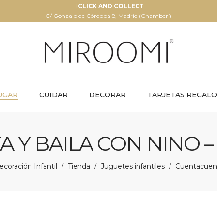
CLICK AND COLLECT
C/ Gonzalo de Córdoba 8, Madrid (Chamberí)
UGAR
CUIDAR
DECORAR
TARJETAS REGALO
A Y BAILA CON NINO –
coración Infantil
Tienda
Juguetes infantiles
Cuentacuen
/
/
/