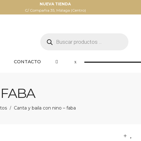
NUEVA TIENDA
C/ Compañia 35, Málaga (Centro)
Búsqueda
de
productos
CONTACTO
 FABA
tos
Canta y baila con nino – faba
/