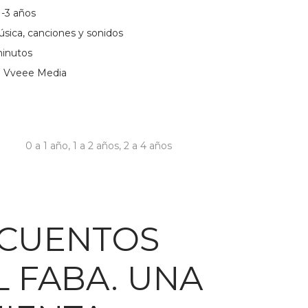
-3 años
úsica, canciones y sonidos
minutos
a: Vveee Media
0 a 1 año
,
1 a 2 años
,
2 a 4 años
CUENTOS
L FABA. UNA