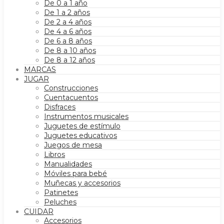
De 0 a 1 año
De 1 a 2 años
De 2 a 4 años
De 4 a 6 años
De 6 a 8 años
De 8 a 10 años
De 8 a 12 años
MARCAS
JUGAR
Construcciones
Cuentacuentos
Disfraces
Instrumentos musicales
Juguetes de estímulo
Juguetes educativos
Juegos de mesa
Libros
Manualidades
Móviles para bebé
Muñecas y accesorios
Patinetes
Peluches
CUIDAR
Accesorios