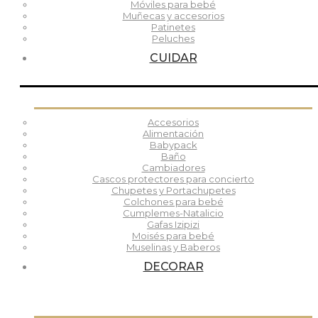
Móviles para bebé
Muñecas y accesorios
Patinetes
Peluches
CUIDAR
Accesorios
Alimentación
Babypack
Baño
Cambiadores
Cascos protectores para concierto
Chupetes y Portachupetes
Colchones para bebé
Cumplemes-Natalicio
Gafas Izipizi
Moisés para bebé
Muselinas y Baberos
DECORAR