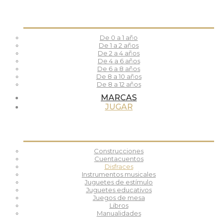
De 0 a 1 año
De 1 a 2 años
De 2 a 4 años
De 4 a 6 años
De 6 a 8 años
De 8 a 10 años
De 8 a 12 años
MARCAS
JUGAR
Construcciones
Cuentacuentos
Disfraces
Instrumentos musicales
Juguetes de estímulo
Juguetes educativos
Juegos de mesa
Libros
Manualidades