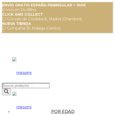
ENVÍO GRATIS ESPAÑA PENINSULAR > 100€
Envíos en 24-48hrs
CLICK AND COLLECT
C/ Gonzalo de Córdoba 8, Madrid (Chamberí)
NUEVA TIENDA
C/ Compañia 35, Málaga (Centro)
Búsqueda
de
productos
POR EDAD