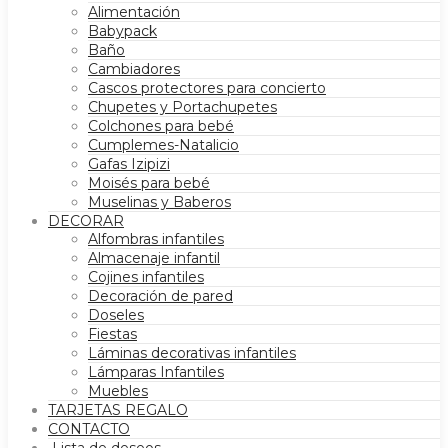
Alimentación
Babypack
Baño
Cambiadores
Cascos protectores para concierto
Chupetes y Portachupetes
Colchones para bebé
Cumplemes-Natalicio
Gafas Izipizi
Moisés para bebé
Muselinas y Baberos
DECORAR
Alfombras infantiles
Almacenaje infantil
Cojines infantiles
Decoración de pared
Doseles
Fiestas
Láminas decorativas infantiles
Lámparas Infantiles
Muebles
TARJETAS REGALO
CONTACTO