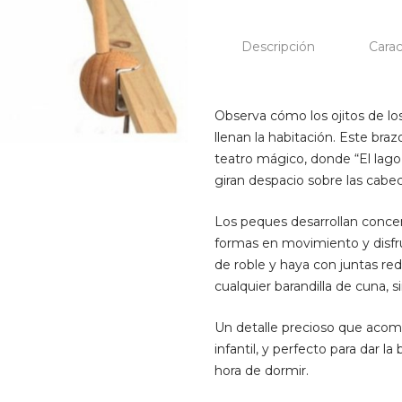
cantidad
Descripción
Carac
Observa cómo los ojitos de l
llenan la habitación. Este br
teatro mágico, donde “El lago
giran despacio sobre las cabec
Los peques desarrollan concen
formas en movimiento y disfru
de roble y haya con juntas re
cualquier barandilla de cuna, 
Un detalle precioso que acompa
infantil, y perfecto para dar
hora de dormir.