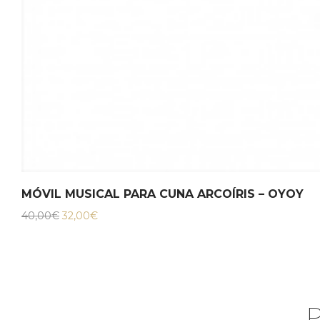
MÓVIL MUSICAL PARA CUNA ARCOÍRIS – OYOY
El
El
40,00
€
32,00
€
precio
precio
original
actual
era:
es:
40,00€.
32,00€.