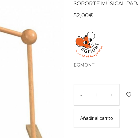
SOPORTE MÚSICAL PAR
52,00
€
EGMONT
Soporte
músical
-
+
para
móvil
-
Añadir al carrito
egmont
toys