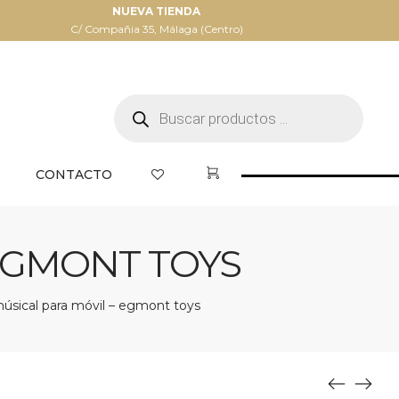
NUEVA TIENDA
C/ Compañia 35, Málaga (Centro)
Búsqueda
de
productos
CONTACTO
EGMONT TOYS
úsical para móvil – egmont toys