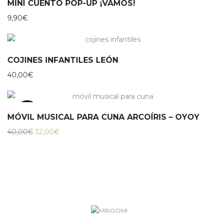
MINI CUENTO POP-UP ¡VAMOS!
9,90
€
COJINES INFANTILES LEÓN
40,00
€
20%
MÓVIL MUSICAL PARA CUNA ARCOÍRIS – OYOY
El
El
40,00
€
32,00
€
precio
precio
original
actual
era:
es:
40,00€.
32,00€.