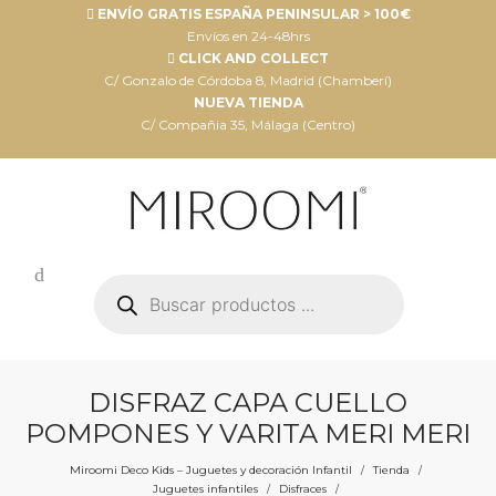
ENVÍO GRATIS ESPAÑA PENINSULAR > 100€
Envíos en 24-48hrs
CLICK AND COLLECT
C/ Gonzalo de Córdoba 8, Madrid (Chamberí)
NUEVA TIENDA
C/ Compañia 35, Málaga (Centro)
Búsqueda
de
productos
DISFRAZ CAPA CUELLO
POMPONES Y VARITA MERI MERI
Miroomi Deco Kids – Juguetes y decoración Infantil
Tienda
/
/
Juguetes infantiles
Disfraces
/
/