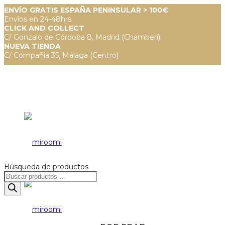
ENVÍO GRATIS ESPAÑA PENINSULAR > 100€
Envíos en 24-48hrs
CLICK AND COLLECT
C/ Gonzalo de Córdoba 8, Madrid (Chamberí)
NUEVA TIENDA
C/ Compañia 35, Málaga (Centro)
Búsqueda de productos