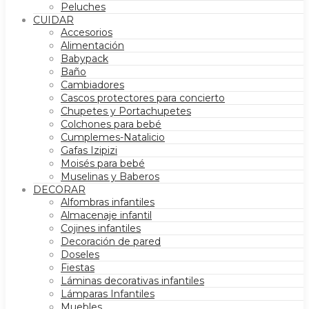
Peluches
CUIDAR
Accesorios
Alimentación
Babypack
Baño
Cambiadores
Cascos protectores para concierto
Chupetes y Portachupetes
Colchones para bebé
Cumplemes-Natalicio
Gafas Izipizi
Moisés para bebé
Muselinas y Baberos
DECORAR
Alfombras infantiles
Almacenaje infantil
Cojines infantiles
Decoración de pared
Doseles
Fiestas
Láminas decorativas infantiles
Lámparas Infantiles
Muebles