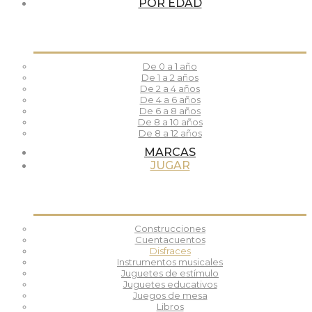
POR EDAD
De 0 a 1 año
De 1 a 2 años
De 2 a 4 años
De 4 a 6 años
De 6 a 8 años
De 8 a 10 años
De 8 a 12 años
MARCAS
JUGAR
Construcciones
Cuentacuentos
Disfraces
Instrumentos musicales
Juguetes de estímulo
Juguetes educativos
Juegos de mesa
Libros