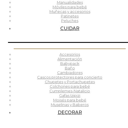
Manualidades
Móviles para bebé
Muñecas y accesorios
Patinetes
Peluches
CUIDAR
Accesorios
Alimentación
Babypack
Baño
Cambiadores
Cascos protectores para concierto
Chupetes y Portachupetes
Colchones para bebé
Cumplemes-Natalicio
Gafas Izipizi
Moisés para bebé
Muselinas y Baberos
DECORAR