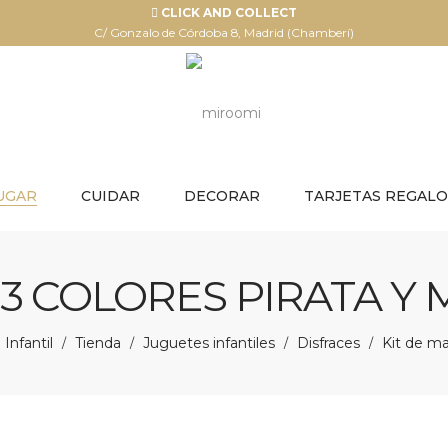
CLICK AND COLLECT
C/ Gonzalo de Córdoba 8, Madrid (Chamberí)
UGAR
CUIDAR
DECORAR
TARJETAS REGALO
 3 COLORES PIRATA Y 
Infantil
Tienda
Juguetes infantiles
Disfraces
Kit de ma
/
/
/
/