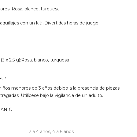
olores: Rosa, blanco, turquesa
illajes con un kit: ¡Divertidas horas de juego!
(3 x 2,5 g):Rosa, blanco, turquesa
aje
niños menores de 3 años debido a la presencia de piezas
agadas. Utilícese bajo la vigilancia de un adulto.
GANIC
2 a 4 años
,
4 a 6 años