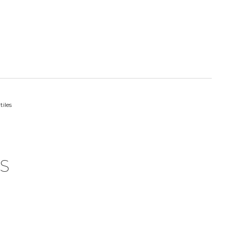
tiles
S