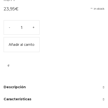
23,95
€
in stock
Juego
-
+
de
engranajes
toupitis
Añadir al carrito
-
moulin
roty
cantidad
Descripción
Características