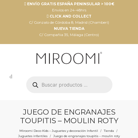
ENVÍO GRATIS ESPAÑA PENINSULAR > 100€
Envíos en 24-48hrs
CLICK AND COLLECT
C/ Gonzalo de Córdoba 8, Madrid (Chamberí)
NUEVA TIENDA
C/ Compañia 35, Málaga (Centro)
Búsqueda
de
productos
JUEGO DE ENGRANAJES
TOUPITIS – MOULIN ROTY
Miroomi Deco Kids – Juguetes y decoración Infantil
Tienda
/
/
Juguetes infantiles
Juego de engranajes toupitis – moulin roty
/