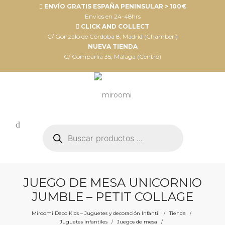
ENVÍO GRATIS ESPAÑA PENINSULAR > 100€
Envíos en 24-48hrs
CLICK AND COLLECT
C/ Gonzalo de Córdoba 8, Madrid (Chamberí)
NUEVA TIENDA
C/ Compañia 35, Málaga (Centro)
Búsqueda
de
productos
JUEGO DE MESA UNICORNIO
JUMBLE – PETIT COLLAGE
Miroomi Deco Kids – Juguetes y decoración Infantil
Tienda
/
/
Juguetes infantiles
Juegos de mesa
/
/