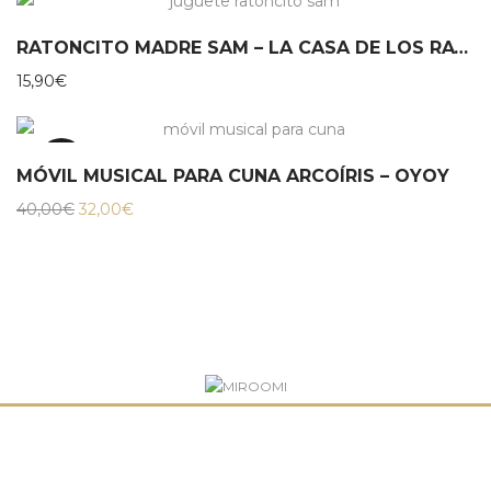
RATONCITO MADRE SAM – LA CASA DE LOS RATONES
15,90
€
20%
MÓVIL MUSICAL PARA CUNA ARCOÍRIS – OYOY
El
El
40,00
€
32,00
€
precio
precio
original
actual
era:
es:
40,00€.
32,00€.