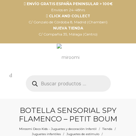
ENVÍO GRATIS ESPAÑA PENINSULAR > 100€
Envíos en 24-48hrs
CLICK AND COLLECT
C/ Gonzalo de Córdoba 8, Madrid (Chamberí)
NUEVA TIENDA
C/ Compañia 35, Málaga (Centro)
Búsqueda
de
productos
BOTELLA SENSORIAL SPY
FLAMENCO – PETIT BOUM
Miroomi Deco Kids – Juguetes y decoración Infantil
Tienda
/
/
Juguetes infantiles
Juguetes de estímulo
/
/