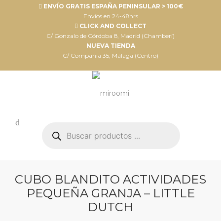
ENVÍO GRATIS ESPAÑA PENINSULAR > 100€
Envíos en 24-48hrs
CLICK AND COLLECT
C/ Gonzalo de Córdoba 8, Madrid (Chamberí)
NUEVA TIENDA
C/ Compañia 35, Málaga (Centro)
Búsqueda
de
productos
CUBO BLANDITO ACTIVIDADES
PEQUEÑA GRANJA – LITTLE
DUTCH