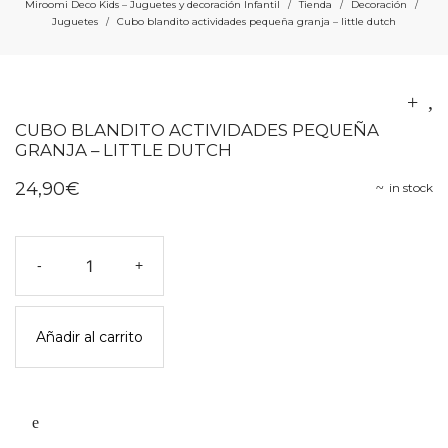
Miroomi Deco Kids – Juguetes y decoración Infantil
Tienda
Decoración
/
/
/
Juguetes
Cubo blandito actividades pequeña granja – little dutch
/
CUBO BLANDITO ACTIVIDADES PEQUEÑA
GRANJA – LITTLE DUTCH
24,90
€
in stock
Cubo
-
+
blandito
actividades
pequeña
Añadir al carrito
granja
-
little
dutch
cantidad