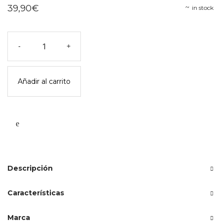
39,90
€
in stock
Juego
-
+
de
mesa
good
Añadir al carrito
night
-
londji
cantidad
Descripción
Características
Marca