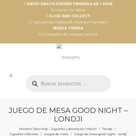
ENVÍO GRATIS ESPAÑA PENINSULAR > 100€
Envíos en 24-48hrs
CLICK AND COLLECT
C/ Gonzalo de Córdoba 8, Madrid (Chamberí)
NUEVA TIENDA
C/ Compañia 35, Málaga (Centro)
Búsqueda
de
productos
JUEGO DE MESA GOOD NIGHT –
LONDJI
Miroomi Deco Kids – Juguetes y decoración Infantil
Tienda
/
/
Juguetes infantiles
Juegos de mesa
Juego de mesa good night – londji
/
/