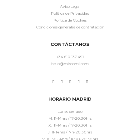
Aviso Legal
Política de Privacidad
Política de Cookies
Condiciones generales de contratación
CONTÁCTANOS
+34 610 137 491
hello@miroomi.com
HORARIO MADRID
Lunes cerrado
M. 11-14hrs / 17-20:30hrs
X. 11-14hrs / 17-20:30hrs
J. 11-14hrs / 17h-20:30hrs
V. 10:30-14hrs / 16:30-20:30hrs