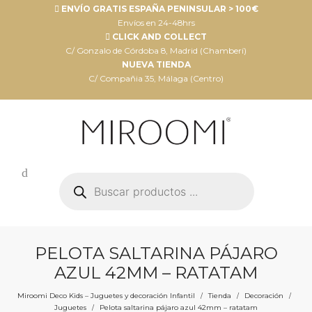
ENVÍO GRATIS ESPAÑA PENINSULAR > 100€
Envíos en 24-48hrs
CLICK AND COLLECT
C/ Gonzalo de Córdoba 8, Madrid (Chamberí)
NUEVA TIENDA
C/ Compañia 35, Málaga (Centro)
Búsqueda
de
productos
PELOTA SALTARINA PÁJARO
AZUL 42MM – RATATAM
Miroomi Deco Kids – Juguetes y decoración Infantil
Tienda
Decoración
/
/
/
Juguetes
Pelota saltarina pájaro azul 42mm – ratatam
/