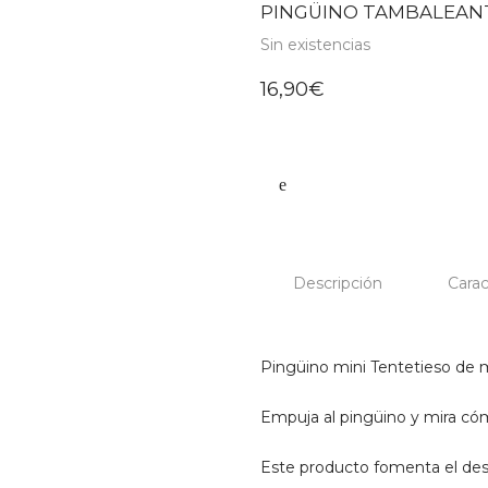
PINGÜINO TAMBALEAN
Sin existencias
16,90
€
Descripción
Carac
Pingüino mini Tentetieso de 
Empuja al pingüino y mira có
Este producto fomenta el desar