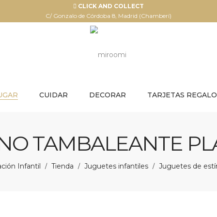
CLICK AND COLLECT
C/ Gonzalo de Córdoba 8, Madrid (Chamberí)
UGAR
CUIDAR
DECORAR
TARJETAS REGALO
INO TAMBALEANTE PL
ión Infantil
Tienda
Juguetes infantiles
Juguetes de est
/
/
/