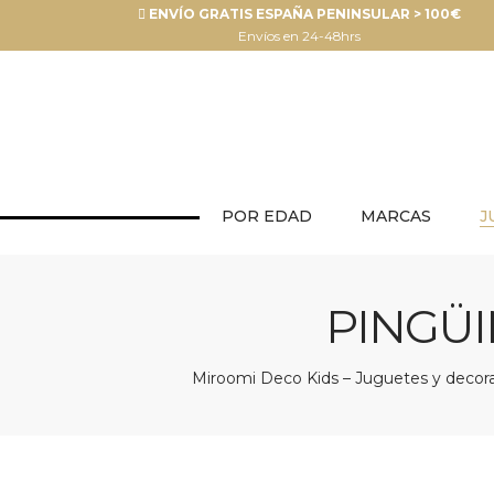
ENVÍO GRATIS ESPAÑA PENINSULAR > 100€
Envíos en 24-48hrs
POR EDAD
MARCAS
J
PINGÜ
Miroomi Deco Kids – Juguetes y decorac