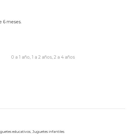
e 6 meses.
0 a 1 año
,
1 a 2 años
,
2 a 4 años
guetes educativos
,
Juguetes infantiles