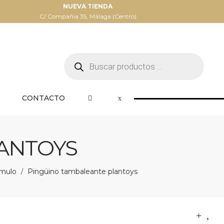
NUEVA TIENDA
C/ Compañia 35, Málaga (Centro)
Búsqueda
de
productos
CONTACTO
ANTOYS
ímulo
Pingüino tambaleante plantoys
/