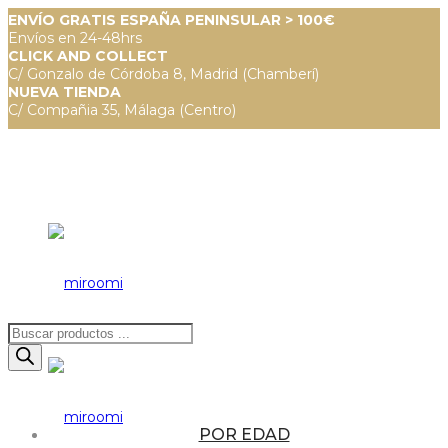
ENVÍO GRATIS ESPAÑA PENINSULAR > 100€
Envíos en 24-48hrs
CLICK AND COLLECT
C/ Gonzalo de Córdoba 8, Madrid (Chamberí)
NUEVA TIENDA
C/ Compañia 35, Málaga (Centro)
Búsqueda
de
productos
POR EDAD