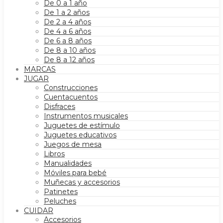
De 0 a 1 año
De 1 a 2 años
De 2 a 4 años
De 4 a 6 años
De 6 a 8 años
De 8 a 10 años
De 8 a 12 años
MARCAS
JUGAR
Construcciones
Cuentacuentos
Disfraces
Instrumentos musicales
Juguetes de estímulo
Juguetes educativos
Juegos de mesa
Libros
Manualidades
Móviles para bebé
Muñecas y accesorios
Patinetes
Peluches
CUIDAR
Accesorios