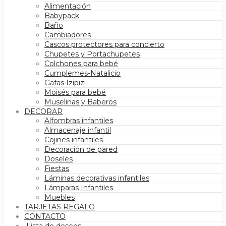
Alimentación
Babypack
Baño
Cambiadores
Cascos protectores para concierto
Chupetes y Portachupetes
Colchones para bebé
Cumplemes-Natalicio
Gafas Izipizi
Moisés para bebé
Muselinas y Baberos
DECORAR
Alfombras infantiles
Almacenaje infantil
Cojines infantiles
Decoración de pared
Doseles
Fiestas
Láminas decorativas infantiles
Lámparas Infantiles
Muebles
TARJETAS REGALO
CONTACTO