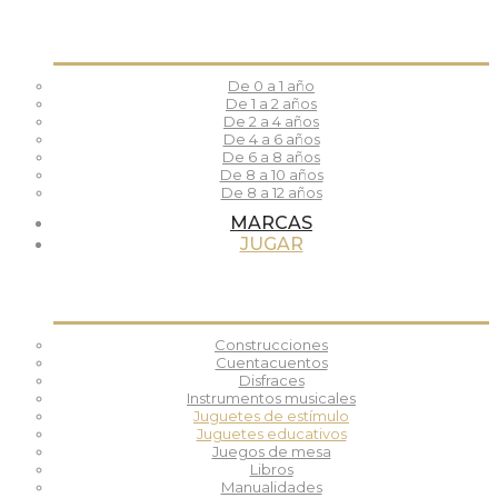
De 0 a 1 año
De 1 a 2 años
De 2 a 4 años
De 4 a 6 años
De 6 a 8 años
De 8 a 10 años
De 8 a 12 años
MARCAS
JUGAR
Construcciones
Cuentacuentos
Disfraces
Instrumentos musicales
Juguetes de estímulo
Juguetes educativos
Juegos de mesa
Libros
Manualidades