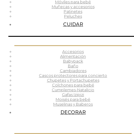
Móviles para bebé
Muñecas y accesorios
Patinetes
Peluches
CUIDAR
Accesorios
Alimentación
Babypack
Baño
Cambiadores
Cascos protectores para concierto
Chupetes y Portachupetes
Colchones para bebé
Cumplemes-Natalicio
Gafas Izipizi
Moisés para bebé
Muselinas y Baberos
DECORAR