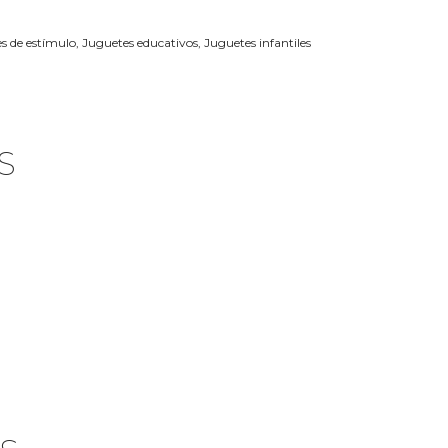
s de estímulo
,
Juguetes educativos
,
Juguetes infantiles
S