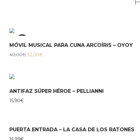
20%
MÓVIL MUSICAL PARA CUNA ARCOÍRIS – OYOY
El
El
40,00
€
32,00
€
precio
precio
original
actual
era:
es:
40,00€.
32,00€.
ANTIFAZ SÚPER HÉROE – PELLIANNI
15,90
€
PUERTA ENTRADA – LA CASA DE LOS RATONES
16,99
€