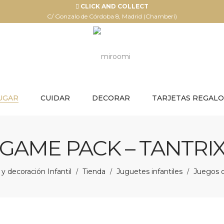
CLICK AND COLLECT
C/ Gonzalo de Córdoba 8, Madrid (Chamberí)
UGAR
CUIDAR
DECORAR
TARJETAS REGALO
GAME PACK – TANTRI
 decoración Infantil
Tienda
Juguetes infantiles
Juegos 
/
/
/