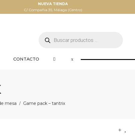
NUEVA TIENDA
C/ Compañia 35, Málaga (Centro)
Búsqueda
de
productos
CONTACTO
X
de mesa
Game pack – tantrix
/