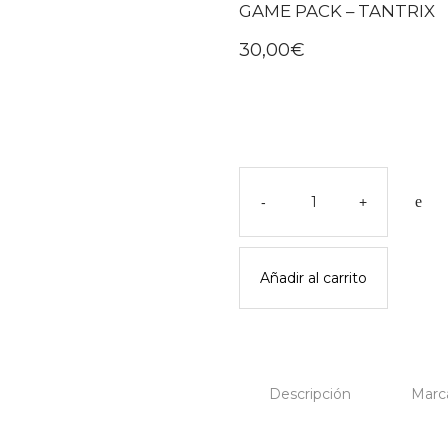
GAME PACK – TANTRIX
30,00
€
Game
pack
-
+
-
tantrix
cantidad
Añadir al carrito
Descripción
Marc