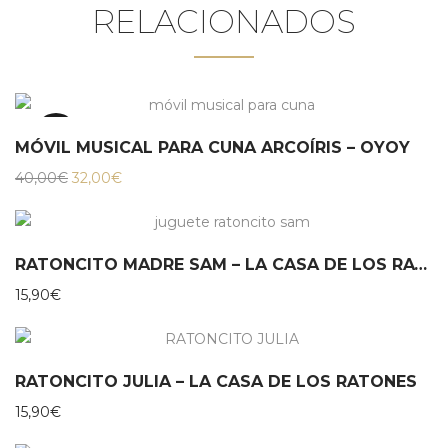
RELACIONADOS
20%
MÓVIL MUSICAL PARA CUNA ARCOÍRIS – OYOY
El
El
40,00
€
32,00
€
precio
precio
original
actual
era:
es:
40,00€.
32,00€.
RATONCITO MADRE SAM – LA CASA DE LOS RATONES
15,90
€
RATONCITO JULIA – LA CASA DE LOS RATONES
15,90
€