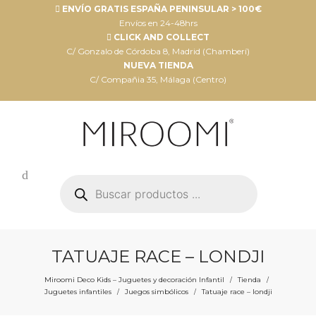
ENVÍO GRATIS ESPAÑA PENINSULAR > 100€
Envíos en 24-48hrs
CLICK AND COLLECT
C/ Gonzalo de Córdoba 8, Madrid (Chamberí)
NUEVA TIENDA
C/ Compañia 35, Málaga (Centro)
Búsqueda
de
productos
TATUAJE RACE – LONDJI
Miroomi Deco Kids – Juguetes y decoración Infantil
Tienda
/
/
Juguetes infantiles
Juegos simbólicos
Tatuaje race – londji
/
/