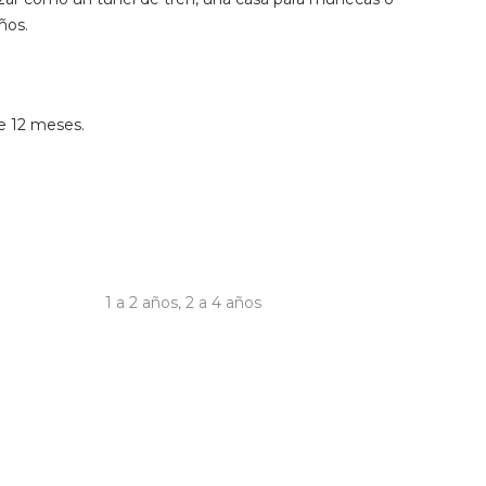
ños.
e 12 meses.
1 a 2 años
,
2 a 4 años