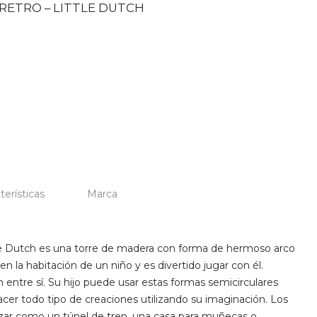
RETRO – LITTLE DUTCH
terísticas
Marca
tle Dutch es una torre de madera con forma de hermoso arco
n en la habitación de un niño y es divertido jugar con él.
 entre sí. Su hijo puede usar estas formas semicirculares
acer todo tipo de creaciones utilizando su imaginación. Los
izar como un túnel de tren, una casa para muñecas o