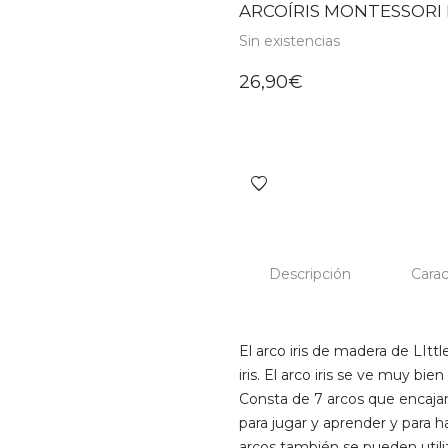
ARCOÍRIS MONTESSORI 
Sin existencias
26,90
€
Descripción
Carac
El arco iris de madera de LIt
iris. El arco iris se ve muy bie
Consta de 7 arcos que encajan
para jugar y aprender y para h
arcos también se pueden util