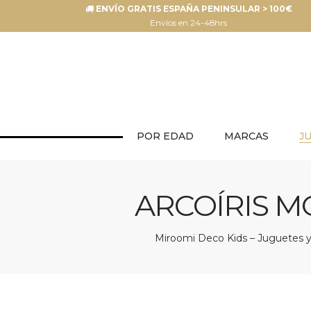
ENVÍO GRATIS ESPAÑA PENINSULAR > 100€
Envíos en 24-48hrs
POR EDAD
MARCAS
J
ARCOÍRIS M
Miroomi Deco Kids – Juguetes y 