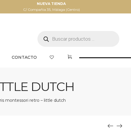
NUEVA TIENDA
C/ Compañia 35, Málaga (Centro)
Búsqueda
de
productos
CONTACTO
ITTLE DUTCH
ris montessori retro – little dutch