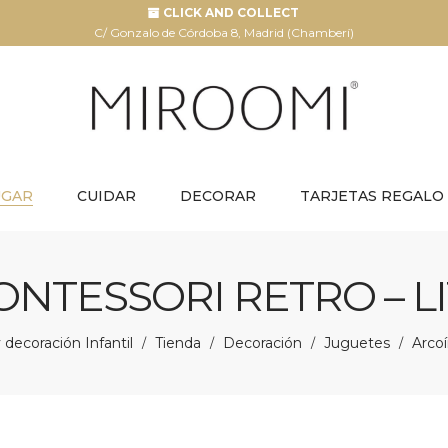
CLICK AND COLLECT
C/ Gonzalo de Córdoba 8, Madrid (Chamberí)
UGAR
CUIDAR
DECORAR
TARJETAS REGALO
ONTESSORI RETRO – L
decoración Infantil
Tienda
Decoración
Juguetes
Arcoí
/
/
/
/