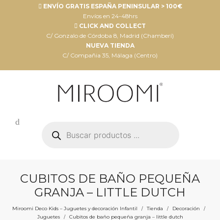
ENVÍO GRATIS ESPAÑA PENINSULAR > 100€
Envíos en 24-48hrs
CLICK AND COLLECT
C/ Gonzalo de Córdoba 8, Madrid (Chamberí)
NUEVA TIENDA
C/ Compañia 35, Málaga (Centro)
Búsqueda
de
productos
CUBITOS DE BAÑO PEQUEÑA
GRANJA – LITTLE DUTCH
Miroomi Deco Kids – Juguetes y decoración Infantil
Tienda
Decoración
/
/
/
Juguetes
Cubitos de baño pequeña granja – little dutch
/