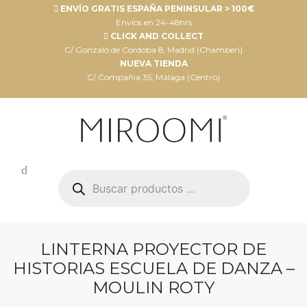
ENVÍO GRATIS ESPAÑA PENINSULAR > 100€
Envíos en 24-48hrs
CLICK AND COLLECT
C/ Gonzalo de Córdoba 8, Madrid (Chamberí)
NUEVA TIENDA
C/ Compañia 35, Málaga (Centro)
Búsqueda
de
productos
LINTERNA PROYECTOR DE
HISTORIAS ESCUELA DE DANZA –
MOULIN ROTY