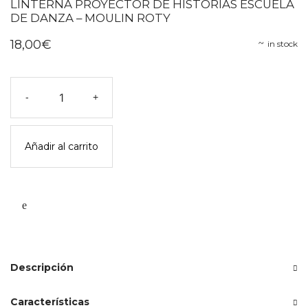
LINTERNA PROYECTOR DE HISTORIAS ESCUELA
DE DANZA – MOULIN ROTY
18,00
€
in stock
Linterna
-
+
proyector
de
historias
Añadir al carrito
escuela
de
danza
-
moulin
roty
cantidad
Descripción
Características