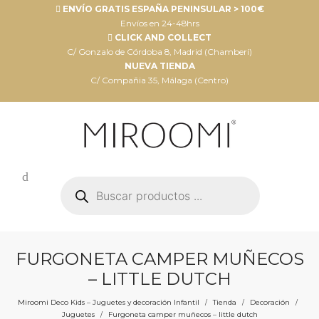
ENVÍO GRATIS ESPAÑA PENINSULAR > 100€
Envíos en 24-48hrs
CLICK AND COLLECT
C/ Gonzalo de Córdoba 8, Madrid (Chamberí)
NUEVA TIENDA
C/ Compañia 35, Málaga (Centro)
Búsqueda
de
productos
FURGONETA CAMPER MUÑECOS
– LITTLE DUTCH
Miroomi Deco Kids – Juguetes y decoración Infantil
Tienda
Decoración
/
/
/
Juguetes
Furgoneta camper muñecos – little dutch
/