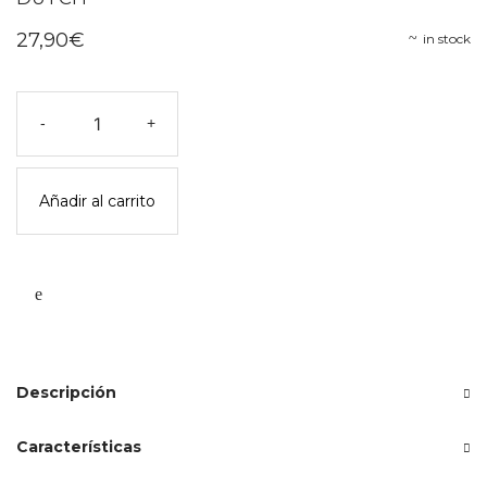
27,90
€
in stock
Furgoneta
-
+
camper
muñecos
-
Añadir al carrito
little
dutch
cantidad
Descripción
Características