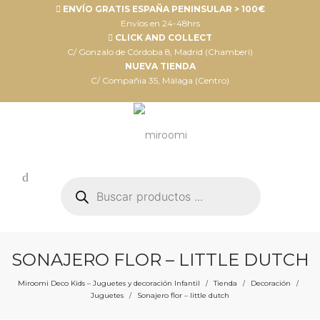
ENVÍO GRATIS ESPAÑA PENINSULAR > 100€
Envíos en 24-48hrs
CLICK AND COLLECT
C/ Gonzalo de Córdoba 8, Madrid (Chamberí)
NUEVA TIENDA
C/ Compañia 35, Málaga (Centro)
Búsqueda
de
productos
SONAJERO FLOR – LITTLE DUTCH
Miroomi Deco Kids – Juguetes y decoración Infantil
Tienda
Decoración
/
/
/
Juguetes
Sonajero flor – little dutch
/