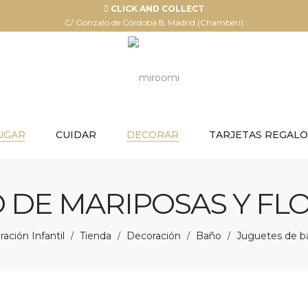
CLICK AND COLLECT
C/ Gonzalo de Córdoba 8, Madrid (Chamberí)
UGAR
CUIDAR
DECORAR
TARJETAS REGALO
DE MARIPOSAS Y FLO
ación Infantil
Tienda
Decoración
Baño
Juguetes de bañ
/
/
/
/