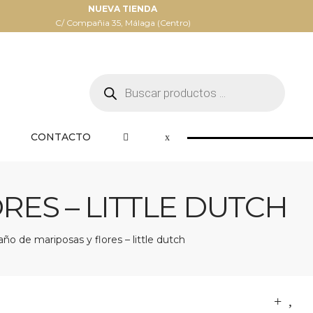
NUEVA TIENDA
C/ Compañia 35, Málaga (Centro)
Búsqueda
de
productos
CONTACTO
RES – LITTLE DUTCH
o de mariposas y flores – little dutch