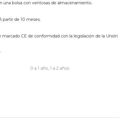
en una bolsa con ventosas de almacenamiento.
 partir de 10 meses.
e marcado CE de conformidad con la legislación de la Unión
.
0 a 1 año
,
1 a 2 años