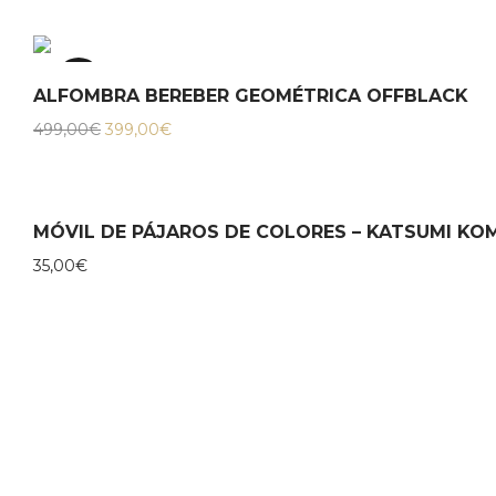
20%
ALFOMBRA BEREBER GEOMÉTRICA OFFBLACK
El
El
499,00
€
399,00
€
precio
precio
original
actual
era:
es:
499,00€.
399,00€.
MÓVIL DE PÁJAROS DE COLORES – KATSUMI K
35,00
€