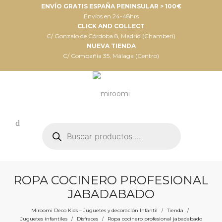
ENVÍO GRATIS ESPAÑA PENINSULAR > 100€
Envíos en 24-48hrs
CLICK AND COLLECT
C/ Gonzalo de Córdoba 8, Madrid (Chamberí)
NUEVA TIENDA
C/ Compañia 35, Málaga (Centro)
Búsqueda
de
productos
ROPA COCINERO PROFESIONAL
JABADABADO
Miroomi Deco Kids – Juguetes y decoración Infantil
Tienda
/
/
Juguetes infantiles
Disfraces
Ropa cocinero profesional jabadabado
/
/