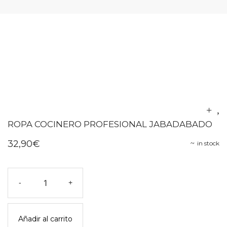
ROPA COCINERO PROFESIONAL JABADABADO
32,90
€
in stock
Ropa
-
+
cocinero
profesional
jabadabado
Añadir al carrito
cantidad